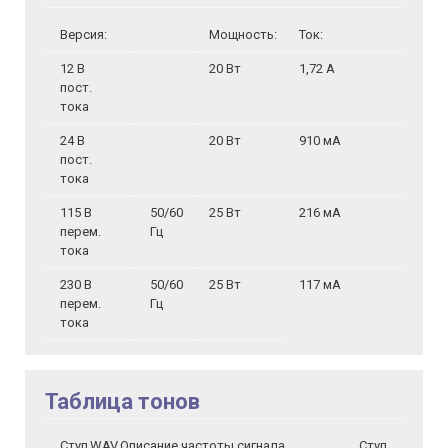
Версия:
Мощность:
Ток:
12 В
20 Вт
1,72 A
пост.
тока
24 В
20 Вт
910 мА
пост.
тока
115 В
50/60
25 Вт
216 мА
перем.
Гц
тока
230 В
50/60
25 Вт
117 мА
перем.
Гц
тока
Таблица тонов
Ступ.
WAV
Описание частоты сигнала
Ступ.