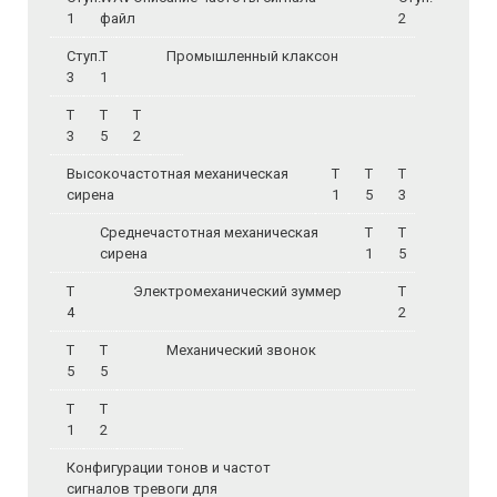
1
файл
2
Ступ.
Т
Промышленный клаксон
3
1
Т
Т
Т
3
5
2
Высокочастотная механическая
Т
Т
Т
сирена
1
5
3
Среднечастотная механическая
Т
Т
сирена
1
5
Т
Электромеханический зуммер
Т
4
2
Т
Т
Механический звонок
5
5
Т
Т
1
2
Конфигурации тонов и частот
сигналов тревоги для