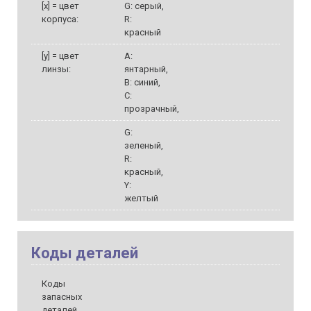
[x] = цвет
G: серый,
корпуса:
R:
красный
[y] = цвет
A:
линзы:
янтарный,
B: синий,
C:
прозрачный,
G:
зеленый,
R:
красный,
Y:
желтый
Коды деталей
Коды
запасных
деталей