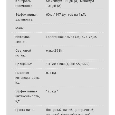
Контроль
Максимум 112 дБ (А); минимум
громкости:
103 дБ (A)
Эффективная
60 м / 197 фунтов на 1 кГц
дальность:
Маяк
Источник
Галогенная лампа G6,35 / GY6,35
света:
Световой
макс 25 Вт
поток:
Вращение:
180 об / мин (+/- 30 об / мин).
Пиковая
821 кд
интенсивность,
кд:
Эффективная
125 кд *
интенсивность,
кд:
Цвета линз:
Янтарный, синий, прозрачный,
зеленый, красный и желтый