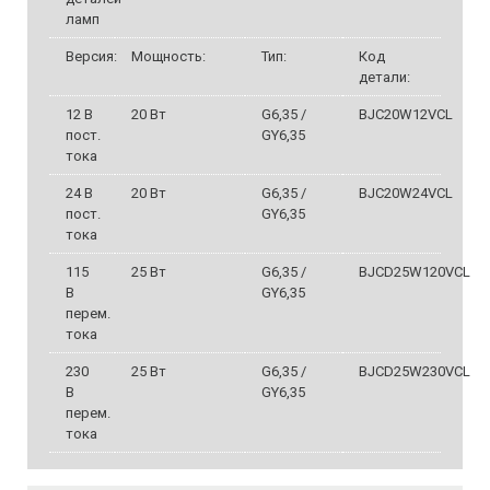
ламп
Версия:
Мощность:
Тип:
Код
детали:
12 В
20 Вт
G6,35 /
BJC20W12VCL
пост.
GY6,35
тока
24 В
20 Вт
G6,35 /
BJC20W24VCL
пост.
GY6,35
тока
115
25 Вт
G6,35 /
BJCD25W120VCL
В
GY6,35
перем.
тока
230
25 Вт
G6,35 /
BJCD25W230VCL
В
GY6,35
перем.
тока