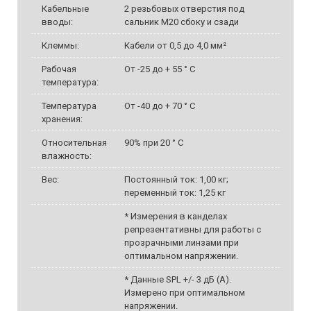
Кабельные
2 резьбовых отверстия под
вводы:
сальник M20 сбоку и сзади
Клеммы:
Кабели от 0,5 до 4,0 мм²
Рабочая
От -25 до + 55 ° C
температура:
Температура
От -40 до + 70 ° C
хранения:
Относительная
90% при 20 ° C
влажность:
Вес:
Постоянный ток: 1,00 кг;
переменный ток: 1,25 кг
* Измерения в канделах
репрезентативны для работы с
прозрачными линзами при
оптимальном напряжении.
* Данные SPL +/- 3 дБ (A).
Измерено при оптимальном
напряжении.