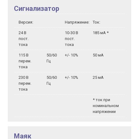
Сигнализатор
Версия:
Напряжение:
Ток:
24 В
10-30 В
185 мА *
пост.
пост.
тока
тока
115 В
50/60
+/- 10%
50 мА
перем.
Гц
тока
230 В
50/60
+/- 10%
25 мА
перем.
Гц
тока
* ток при
номинальном
напряжении
Маяк