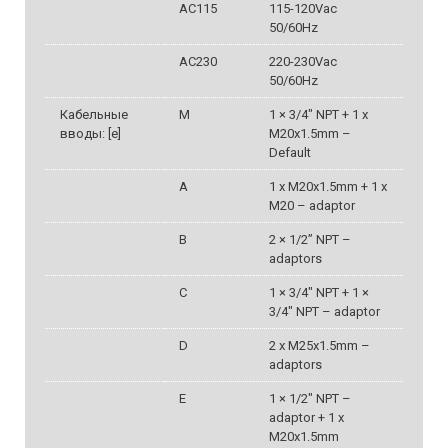
AC115
115-120Vac
50/60Hz
AC230
220-230Vac
50/60Hz
Кабельные
M
1 × 3/4" NPT + 1 x
вводы: [e]
M20x1.5mm –
Default
A
1 x M20x1.5mm + 1 x
M20 – adaptor
B
2 × 1/2” NPT –
adaptors
C
1 × 3/4" NPT + 1 ×
3/4" NPT – adaptor
D
2 x M25x1.5mm –
adaptors
E
1 × 1/2" NPT –
adaptor + 1 x
M20x1.5mm