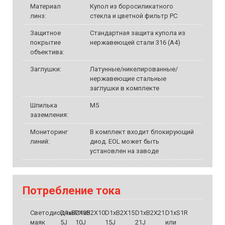
Материал
Купол из боросиликатного
линз:
стекла и цветной фильтр PC
Защитное
Стандартная защита купола из
покрытие
нержавеющей стали 316 (A4)
объектива:
Заглушки:
Латунные/никелированные/
нержавеющие стальные
заглушки в комплекте
Шпилька
M5
заземления:
Мониторинг
В комплект входит блокирующий
линий:
диод. EOL может быть
установлен на заводе
Потребление тока
Светодиодный
D1xB2X05
D1xB2X10
D1xB2X15
D1xB2X21
D1xS1R
маяк
5J
10J
15J
21J
или