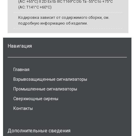
(AC: +65°C) II 2D Ex tb IIIC T169°C Db Ta -55°C to +75°C
(AC: T141°C +60°C)
Кодировка зависит от содержимого сборки, см.
подробную информацию об изделии.
Навигация
Главная
Взрывозащищенные сигнализаторы
Промышленные сигнализаторы
Сверхмощные сирены
Контакты
Дополнительные сведения