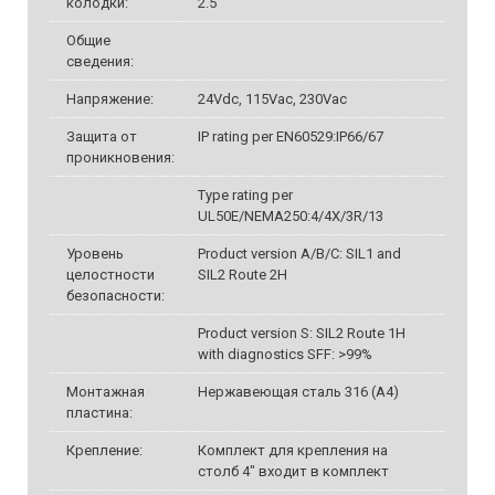
колодки:
2.5
Общие
сведения:
Напряжениe:
24Vdc, 115Vac, 230Vac
Защита от
IP rating per EN60529:IP66/67
проникновения:
Type rating per
UL50E/NEMA250:4/4X/3R/13
Уровень
Product version A/B/C: SIL1 and
целостности
SIL2 Route 2H
безопасности:
Product version S: SIL2 Route 1H
with diagnostics SFF: >99%
Монтажная
Нержавеющая сталь 316 (A4)
пластина:
Крепление:
Комплект для крепления на
столб 4" входит в комплект