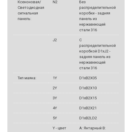
Ксеноновая/
N2
Без
Светодиодная
распределительной
сигнальная
коробки - задняя
панель:
панель из
нержавеющей
стали 316
J2
С
распределительной
коробкой D1xJ2 -
задняя панель из
нержавеющей
стали 316
Тип маяка:
1Y
D1xB2X05
2Y
D1xB2X10
3Y
D1xB2X15
4Y
D1xB2X21
5Y
D1xB2LD2
Y - цвет
A: Янтарный B: