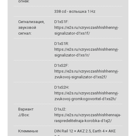
огней:
338 cd - вспышка 1 Hz
Сигнализация,
D1xS1F:
звуковой
https://e2s.ru/vzryvozashhishhennyj-
сигнал:
signalizator-d1xs1f/
D1xS1R:
https://e2s.ru/vzryvozashhishhennyj-
signalizator-d1xs1r/
D1xS2F:
https://e2s.ru/vzryvozashhishhennyj-
zvukovoj-signalizator-d1xs2f/
D1xS2H:
https://e2s.ru/vzryvozashhishhennyj-
zvukovoj-gromkogovoritel-d1xs2h/
Вариант
D1xJ2:
J/Box:
https://e2s.ru/vzryvozashhishhennaja-
raspredelitelnaja-korobka-d1xj2/
Клеммные
DIN Rail 12 × AKZ 2.5, Earth 4 × AKE