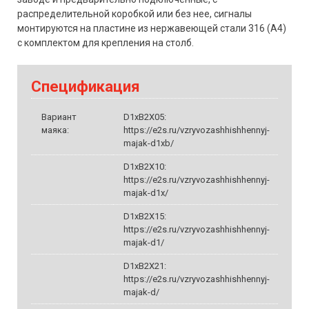
распределительной коробкой или без нее, сигналы
монтируются на пластине из нержавеющей стали 316 (A4)
с комплектом для крепления на столб.
Спецификация
Вариант
D1xB2X05:
маяка:
https://e2s.ru/vzryvozashhishhennyj-
majak-d1xb/
D1xB2X10:
https://e2s.ru/vzryvozashhishhennyj-
majak-d1x/
D1xB2X15:
https://e2s.ru/vzryvozashhishhennyj-
majak-d1/
D1xB2X21:
https://e2s.ru/vzryvozashhishhennyj-
majak-d/