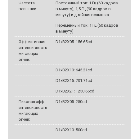
Частота
Постоянный ток: 1 Гц (60 кадров
вспышки:
в минуту), 1,5 Гц (90 кадров в
минуту) и двойная вспышка
Переменный ток: 1 Гц (60 кадров
в минуту)
Эффективная
D1xB2X05: 156.65cd
интенсивность
мигающих
огней:
D1xB2X10: 645.21cd
D1xB2X15: 731.71cd
D1xB2X21: 1250.66cd
Пиковая эфф.
D1xB2X05: 250cd
интенсивность
мигающих
огней:
D1xB2X10: 500cd