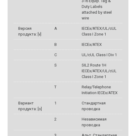
316 Equip. Tag &
Duty Labels
attached by steel
wire
Версия
A
IECEx/ATEX/UL/cUL
продукта: [v]
Class I Zone 1
B
IECEx/ATEX
C
UL/cUL Class I Div 1
S
SIL2 Route 1H
IECEx/ATEX/UL/cUL
Class I Zone 1
T
Relay/Telephone
Initiation IECEx/ATEX
Вариант
1
Стандартная
продукта: [o]
проводка
2
Независимая
проводка
3
Альт. Стандартная