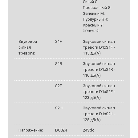
Синий C:
Прозрачный G:
Зеленый M:
Пурпурный R:
Красный Y:
Желтый
Звуковой
S1F
Звуковой сигнал
сигнал
тревоги D1xS1F -
тревоги:
115 дБ(A)
S1R
Звуковой сигнал
тревоги D1xS1R -
110 дБ(A)
S2F
Звуковой сигнал
тревоги D1xS2F -
123 дБ(A)
S2H
Звуковой сигнал
тревоги D1xS2H -
128 дБ(A)
Напряжение:
DC024
24Vdc