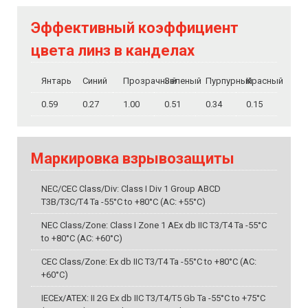
Эффективный коэффициент
цвета линз в канделах
Янтарь
Синий
Прозрачный
Зеленый
Пурпурный
Красный
0.59
0.27
1.00
0.51
0.34
0.15
Маркировка взрывозащиты
NEC/CEC Class/Div: Class I Div 1 Group ABCD
T3B/T3C/T4 Ta -55°C to +80°C (AC: +55°C)
NEC Class/Zone: Class I Zone 1 AEx db IIC T3/T4 Ta -55°C
to +80°C (AC: +60°C)
CEC Class/Zone: Ex db IIC T3/T4 Ta -55°C to +80°C (AC:
+60°C)
IECEx/ATEX: II 2G Ex db IIC T3/T4/T5 Gb Ta -55°C to +75°C