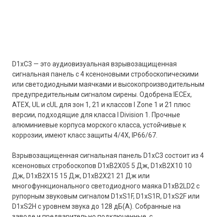
D1xC3 — это аудиовизуальная взрывозащищенная
сигнальная панель с 4 ксеноновыми стробоскопическими
или светодиодными маячками и высокопроизводительным
предупредительным сигналом сирены. Одобрена IECEx,
ATEX, UL и cUL для зон 1, 21 и классов I Zone 1 и 21 плюс
версии, подходящие для класса I Division 1. Прочные
алюминиевые корпуса морского класса, устойчивые к
коррозии, имеют класс защиты 4/4X, IP66/67.
Взрывозащищенная сигнальная панель D1xC3 состоит из 4
ксеноновых стробоскопов D1xB2X05 5 Дж, D1xB2X10 10
Дж, D1xB2X15 15 Дж, D1xB2X21 21 Дж или
многофункционального светодиодного маяка D1xB2LD2 с
рупорным звуковым сигналом D1xS1F, D1xS1R, D1xS2F или
D1xS2H с уровнем звука до 128 дБ(A). Собранные на
заводе и предварительно подключенные, с