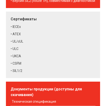
Версия SIL2 (Route 1H), совместимая с диагностикой
Сертификаты
IECEx
ATEX
UL/cUL
ULC
UKCA
CSFM
SIL1/2
Документы продукции (доступны для
скачивания)
Техническая спецификация