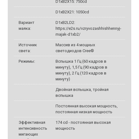
D1xB2X15: 750cd
D1xB2X21: 1050cd
Вариант
D1xB2LD2:
маяка:
https://e2s.ru/vzryvozashhishhennyj-
majak-d1xb2/
Источник
Массив из 4 мощных
света:
светодиодов Cree®
Режимы:
Вспышка 1 Гц (60 кадров в
минуту), 1,5 Гц (90 кадров в
минуту), 2 Гц (120 кадров в
минуту)
Двойная вспышка, тройная
вспышка
Постоянная высокая мощность,
постоянная низкая мощность
Эффективная
174 cd - постоянная высокая
интенсивность
мощность
мигающих