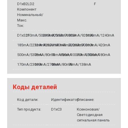
D1xB2LD2
F
Компонент
Номинальный/
Макс.
Ток:
D1xS2F
110mA/500mA
295mA/350mA
605mA/710mA
853mA/920mA
1130mA/1240mA
185mA/221mA
324mA/324mA
90mA/180mA
140mA/200mA
220mA/300mA
310mA/420mA
500mA/530mA
73mA/80mA
73mA/80mA
45mA/100mA
70mA/100mA
130mA/180mA
170mA/230mA
195mA/270mA
48mA/80mA
78mA/138mA
Коды деталей
Код детали:
Идентификатор:
Описание:
Тип продукта:
D1xC3
Ксеноновая/
Светодиодная
сигнальная панель