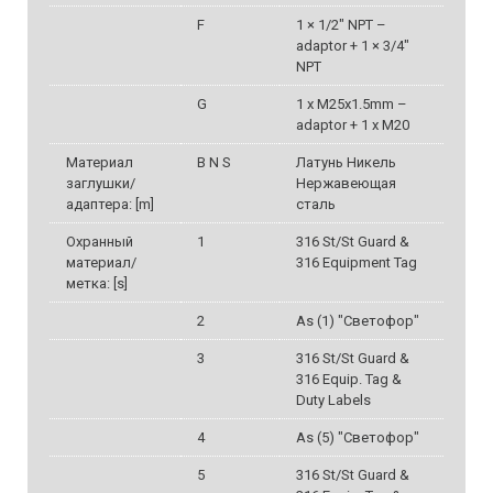
F
1 × 1/2" NPT –
adaptor + 1 × 3/4"
NPT
G
1 x M25x1.5mm –
adaptor + 1 x M20
Материал
B N S
Латунь Никель
заглушки/
Нержавеющая
адаптера: [m]
сталь
Охранный
1
316 St/St Guard &
материал/
316 Equipment Tag
метка: [s]
2
As (1) "Светофор"
3
316 St/St Guard &
316 Equip. Tag &
Duty Labels
4
As (5) "Светофор"
5
316 St/St Guard &