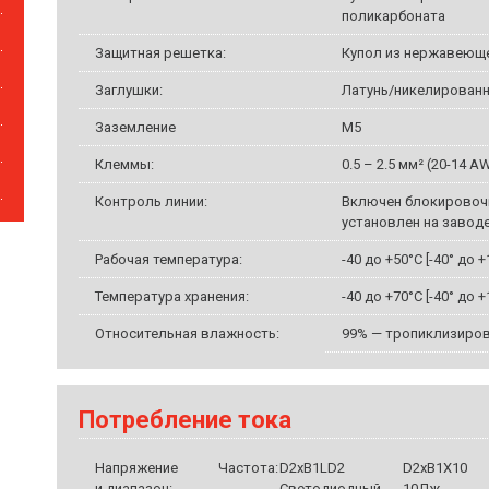
поликарбоната
Защитная решетка:
Купол из нержавеюще
Заглушки:
Латунь/никелированн
Заземление
M5
Клеммы:
0.5 – 2.5 мм² (20-14 A
Контроль линии:
Включен блокировоч
установлен на завод
Рабочая температура:
-40 до +50°C [-40° до +
Температура хранения:
-40 до +70°C [-40° до +
Относительная влажность:
99% — тропиклизиро
Потребление тока
Напряжение
Частота:
D2xB1LD2
D2xB1X10
и диапазон:
Светодиодный
10Дж