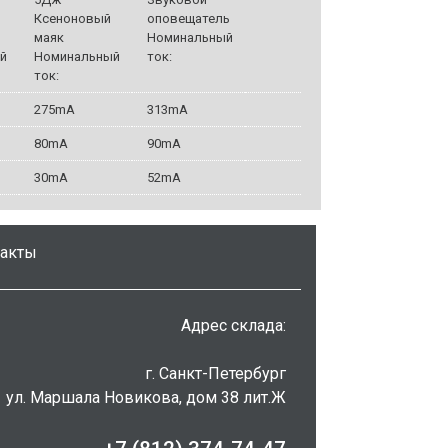
Ксеноновый
оповещатель
маяк
Номинальный
й
Номинальный
ток:
ток:
275mA
313mA
80mA
90mA
30mA
52mA
такты
Адрес склада:
г. Санкт-Петербург
ул. Маршала Новикова, дом 38 лит.Ж