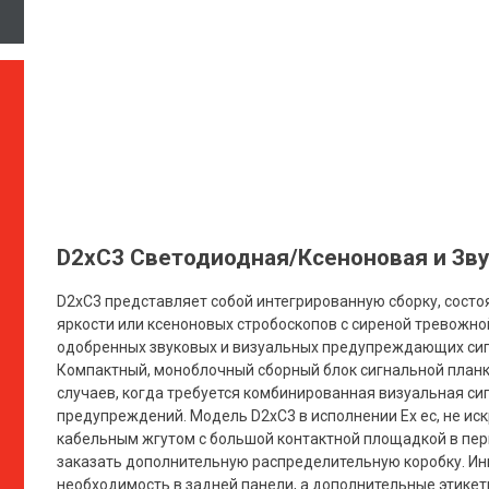
D2xC3 Светодиодная/Ксеноновая и Зву
D2xC3 представляет собой интегрированную сборку, сост
яркости или ксеноновых стробоскопов с сиреной тревожно
одобренных звуковых и визуальных предупреждающих сигнал
Компактный, моноблочный сборный блок сигнальной планк
случаев, когда требуется комбинированная визуальная си
предупреждений. Модель D2xC3 в исполнении Ex ec, не и
кабельным жгутом с большой контактной площадкой в ​​пе
заказать дополнительную распределительную коробку. 
необходимость в задней панели, а дополнительные этике