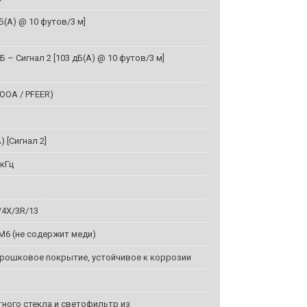
дБ(А) @ 10 футов/3 м]
дБ – Сигнал 2 [103 дБ(А) @ 10 футов/3 м]
OOA / PFEER)
) [Сигнал 2]
 кГц
/4X/3R/13
6 (не содержит меди)
рошковое покрытие, устойчивое к коррозии
тного стекла и светофильтр из