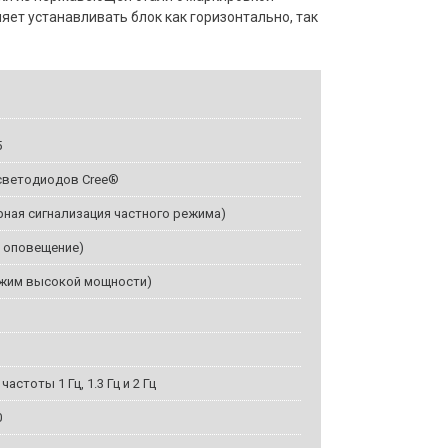
яет устанавливать блок как горизонтально, так
5
светодиодов Cree®
арная сигнализация частного режима)
е оповещение)
ежим высокой мощности)
стоты 1 Гц, 1.3 Гц и 2 Гц
0