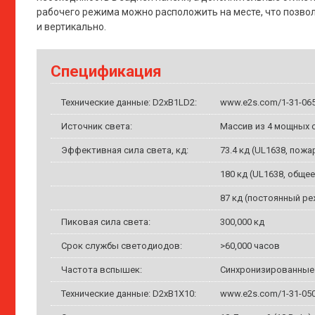
рабочего режима можно расположить на месте, что позвол
и вертикально.
Спецификация
Технические данные: D2xB1LD2:
www.e2s.com/1-31-06
Источник света:
Массив из 4 мощных 
Эффективная сила света, кд:
73.4 кд (UL1638, пож
180 кд (UL1638, обще
87 кд (постоянный р
Пиковая сила света:
300,000 кд
Срок службы светодиодов:
>60,000 часов
Частота вспышек:
Синхронизированные ча
Технические данные: D2xB1X10:
www.e2s.com/1-31-05