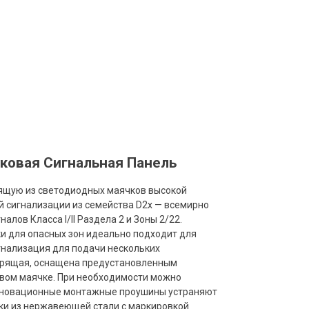
ковая Сигнальная Панель
оящую из светодиодных маячков высокой
й сигнализации из семейства D2x — всемирно
ов Класса I/II Раздела 2 и Зоны 2/22.
и для опасных зон идеально подходит для
гнализация для подачи нескольких
скрящая, оснащена предустановленным
рвом маячке. При необходимости можно
Инновационные монтажные проушины устраняют
тки из нержавеющей стали с маркировкой