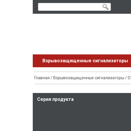
Skip
to
content
Взрывозащищенные сигнализаторы
Главная
/
Взрывозащищенные сигнализаторы
/
D
Серия продукта