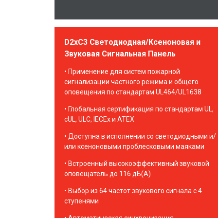
D2xC3 Светодиодная/Ксеноновая и
Звуковая Сигнальная Панель
Применение для систем пожарной
сигнализации частного режима и общего
оповещения по стандартам UL464/UL1638
Глобальная сертификация по стандартам UL,
cUL, ULC, IECEx и ATEX
Доступна в исполнении со светодиодными и/
или ксеноновыми проблесковыми маяками
Встроенный высокоэффективный звуковой
оповещатель до 116 дБ(А)
Выбор из 64 частот звукового сигнала с 4
ступенями