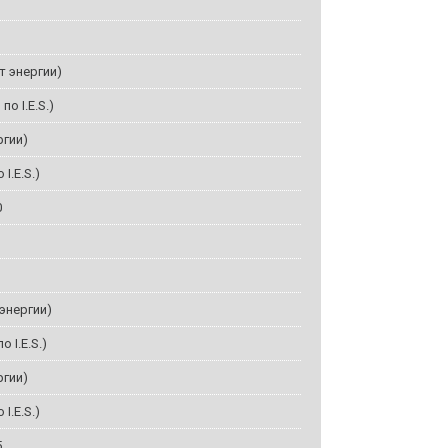
от энергии)
по I.E.S.)
ргии)
I.E.S.)
0
 энергии)
 I.E.S.)
ргии)
I.E.S.)
5