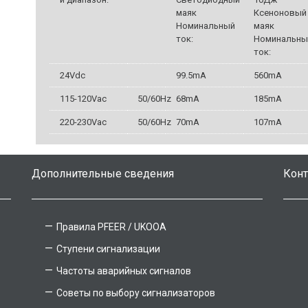
маяк
Ксеноновый
Номинальный
маяк
ток:
Номинальны
ток:
24Vdc
99.5mA
560mA
115-120Vac
50/60Hz
68mA
185mA
220-230Vac
50/60Hz
70mA
107mA
Дополнительные сведения
Кон
Правила PFEER / UKOOA
Ступени сигнализации
Частоты аварийных сигналов
Советы по выбору сигнализаторов