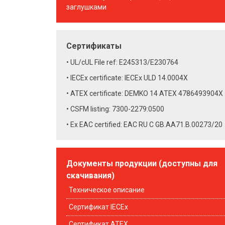
заглушками
Сертификаты
UL/cUL File ref: E245313/E230764
IECEx certificate: IECEx ULD 14.0004X
ATEX certificate: DEMKO 14 ATEX 4786493904X
CSFM listing: 7300-2279:0500
Ex EAC certified: EAC RU C GB.AA71.B.00273/20
Документы продукции (доступны для
скачивания)
Техническое описание
Сертификат IECEx
Сертификат ATEX