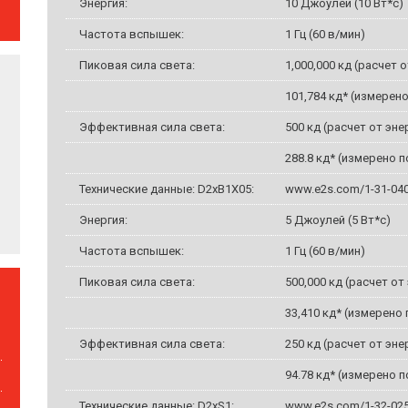
Энергия:
10 Джоулей (10 Вт*с)
Частота вспышек:
1 Гц (60 в/мин)
Пиковая сила света:
1,000,000 кд (расчет 
101,784 кд* (измерено 
Эффективная сила света:
500 кд (расчет от эне
288.8 кд* (измерено по 
Технические данные: D2xB1X05:
www.e2s.com/1-31-04
Энергия:
5 Джоулей (5 Вт*с)
Частота вспышек:
1 Гц (60 в/мин)
Пиковая сила света:
500,000 кд (расчет от
33,410 кд* (измерено по
Эффективная сила света:
250 кд (расчет от эне
94.78 кд* (измерено по 
Технические данные: D2xS1:
www.e2s.com/1-32-02