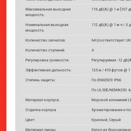
Максимальная выходная
116 дБ(А) @ 1 м [107 
мощность:
Номинальная выходная
112 дБ(А) @ 1 м +/- 3 
мощность:
Количество сигналов:
64 (соответствует UK
Количество ступеней:
4
Регулировка громкости:
Регулируемая -12 дБ(А
Эффективная дальность:
125 м / 410 футов @ 1
Степень защиты:
По EN60529: IP66
По UL50E/NEMA250: 4
Материал корпуса:
Морской алюминий LM
Отделка корпуса
Хроматирование и по
Цвет:
Красный, Серый
Материал линзы:
Купол из боросилика