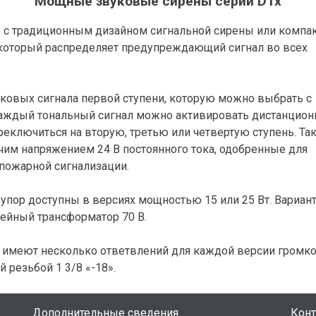
Мощные звуковые сирены серии D1x
 с традиционным дизайном сигнальной сирены или комп
который распределяет предупреждающий сигнал во всех
уковых сигнала первой ступени, которую можно выбрать с
аждый тональный сигнал можно активировать дистанцион
реключиться на вторую, третью или четвертую ступень. Та
чим напряжением 24 В постоянного тока, одобренные для
пожарной сигнализации.
упор доступны в версиях мощностью 15 или 25 Вт. Вариан
ейный трансформатор 70 В.
В имеют несколько ответвлений для каждой версии громко
 резьбой 1 3/8 «-18».
Дополнительные сведения
Кон