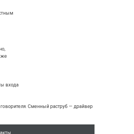
актным
но,
кже
ты входа
говорителя. Сменный раструб — драйвер
такты