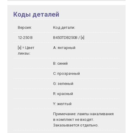
Коды деталей
Версия:
Код детали:
12-250 В
B450TDB250B / [х]
[x] = Цвет
A: янтарный
линзы:
B: синий
C: прозрачный
G: зеленый
R: красный
Y: желтый
Примечание: лампы накаливания
в комплект не входят.
Заказывается отдельно.