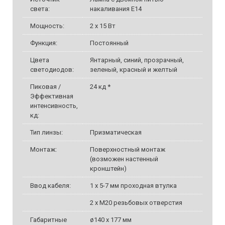
света:
накаливания E14
Мощность:
2 х 15 Вт
Функция:
Постоянный
Цвета
Янтарный, синий, прозрачный,
светодиодов:
зеленый, красный и желтый
Пиковая /
24 кд *
Эффективная
интенсивность,
кд:
Тип линзы:
Призматическая
Монтаж:
Поверхностный монтаж
(возможен настенный
кронштейн)
Ввод кабеля:
1 x 5-7 мм проходная втулка
2 x M20 резьбовых отверстия
Габаритные
ø140 x 177 мм