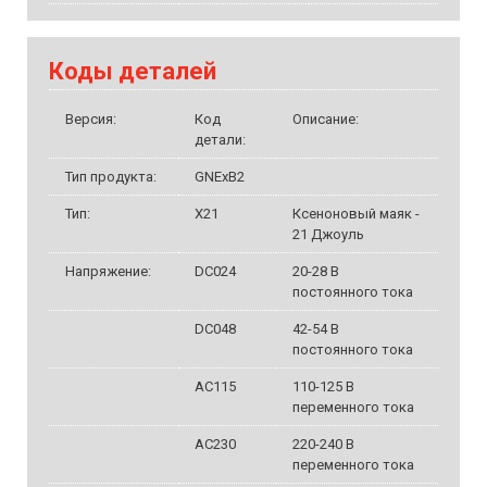
Коды деталей
Версия:
Код
Описание:
детали:
Тип продукта:
GNExB2
Тип:
X21
Ксеноновый маяк -
21 Джоуль
Напряжение:
DC024
20-28 В
постоянного тока
DC048
42-54 В
постоянного тока
AC115
110-125 В
переменного тока
AC230
220-240 В
переменного тока