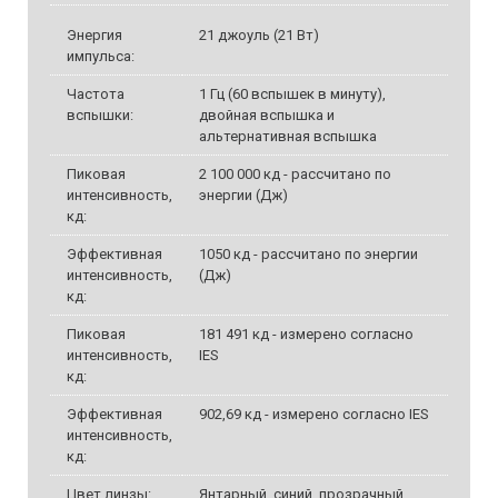
Энергия
21 джоуль (21 Вт)
импульса:
Частота
1 Гц (60 вспышек в минуту),
вспышки:
двойная вспышка и
альтернативная вспышка
Пиковая
2 100 000 кд - рассчитано по
интенсивность,
энергии (Дж)
кд:
Эффективная
1050 кд - рассчитано по энергии
интенсивность,
(Дж)
кд:
Пиковая
181 491 кд - измерено согласно
интенсивность,
IES
кд:
Эффективная
902,69 кд - измерено согласно IES
интенсивность,
кд:
Цвет линзы:
Янтарный, синий, прозрачный,