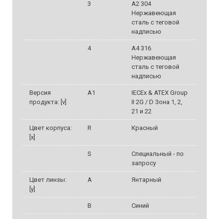
3
A2 304
Нержавеющая
сталь с теговой
надписью
4
А4 316
Нержавеющая
сталь с теговой
надписью
Версия
A1
IECEx & ATEX Group
продукта: [v]
II 2G / D Зона 1, 2,
21 и 22
Цвет корпуса:
R
Красный
[x]
S
Специальный - по
запросу
Цвет линзы:
A
Янтарный
[у]
B
Синий