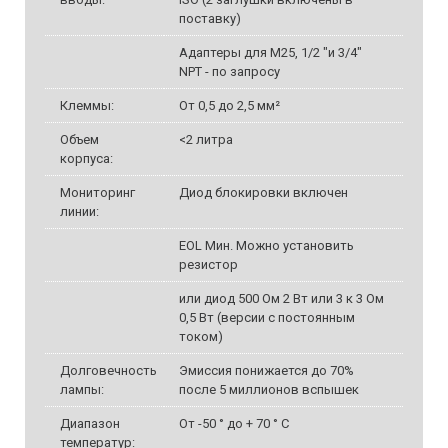
поставку)
Адаптеры для M25, 1/2 "и 3/4"
NPT - по запросу
Клеммы:
От 0,5 до 2,5 мм²
Объем
<2 литра
корпуса:
Мониторинг
Диод блокировки включен
линии:
EOL Мин. Можно установить
резистор
или диод 500 Ом 2 Вт или 3 к 3 Ом
0,5 Вт (версии с постоянным
током)
Долговечность
Эмиссия понижается до 70%
лампы:
после 5 миллионов вспышек
Диапазон
От -50 ° до + 70 ° C
температур: