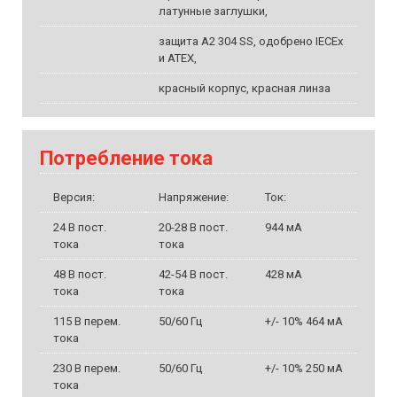
латунные заглушки,
защита A2 304 SS, одобрено IECEx
и ATEX,
красный корпус, красная линза
Потребление тока
Версия:
Напряжение:
Ток:
24 В пост.
20-28 В пост.
944 мА
тока
тока
48 В пост.
42-54 В пост.
428 мА
тока
тока
115 В перем.
50/60 Гц
+/- 10% 464 мА
тока
230 В перем.
50/60 Гц
+/- 10% 250 мА
тока