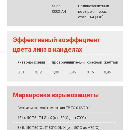
SP65-
Солнцезащитный
0003-A4
козырек - нерж.
сталь A4 (316)
Эффективный коэффициент
цвета линз в канделах
янтарный
синий
прозрачный
зеленый
красный
желтый
0,51
0,12
1,00
0,49
0,15
0,86
Маркировка взрывозащиты
Сертификат соответствия ТР ТС 012/2011:
1Ex d IIC T6...T4 Gb X (от -50°C до +70°C)
Ex tb IIIC T80°C...T130°C Db X (от -50°C до +70°C)