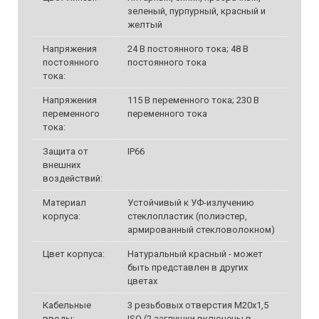
зеленый, пурпурный, красный и
желтый
Напряжения
24 В постоянного тока; 48 В
постоянного
постоянного тока
тока:
Напряжения
115 В переменного тока; 230 В
переменного
переменного тока
тока:
Защита от
IP66
внешних
воздействий:
Материал
Устойчивый к УФ-излучению
корпуса:
стеклопластик (полиэстер,
армированный стекловолокном)
Цвет корпуса:
Натуральный красный - может
быть представлен в других
цветах
Кабельные
3 резьбовых отверстия M20х1,5
вводы:
ISO (2 заглушки включены в