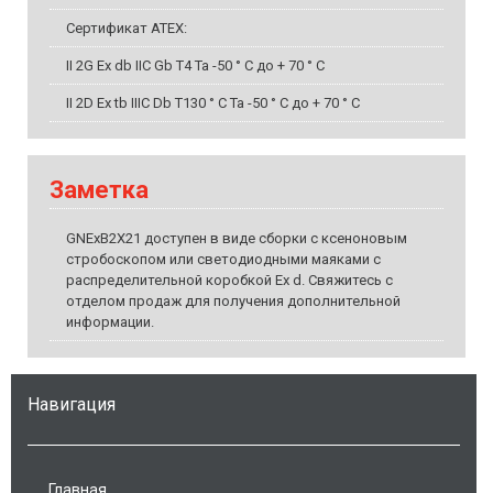
Сертификат ATEX:
II 2G Ex db IIC Gb T4 Ta -50 ° C до + 70 ° C
II 2D Ex tb IIIC Db T130 ° C Ta -50 ° C до + 70 ° C
Заметка
GNExB2X21 доступен в виде сборки с ксеноновым
стробоскопом или светодиодными маяками с
распределительной коробкой Ex d. Свяжитесь с
отделом продаж для получения дополнительной
информации.
Навигация
Главная