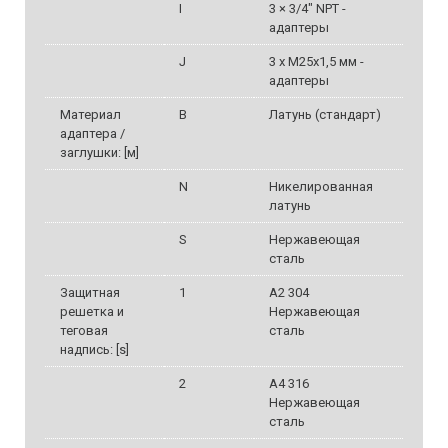
I
3 × 3/4" NPT -
адаптеры
J
3 x M25x1,5 мм -
адаптеры
Материал
B
Латунь (стандарт)
адаптера /
заглушки: [м]
N
Никелированная
латунь
S
Нержавеющая
сталь
Защитная
1
A2 304
решетка и
Нержавеющая
теговая
сталь
надпись: [s]
2
A4 316
Нержавеющая
сталь