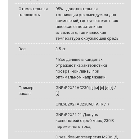
Относительная
95% - дополнительная
влажность:
тропизация рекомендуется для
применений, где существуют как
высокая относительная
влажность, так и высокая
температура окружающей среды
Вес:
3,5 кг
* Все данные в канделах
отражают характеристики
прозрачной линзы при
оптимальном напряжении.
Пример
GNExB2X21AC230 [e] [м] [с] [v] [x] /
заказа:
[y]
GNExB2X21AC230AB1A1R / R
GNExB2X21 21 Джоуль
ксеноновый строб-маяк, 230 В
переменного тока,
3 резьбовых отверстия M20х1,5,