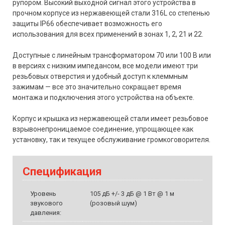
рупором. Высокий выходной сигнал этого устройства в
прочном корпусе из нержавеющей стали 316L со степенью
защиты IP66 обеспечивает возможность его
использования для всех применений в зонах 1, 2, 21 и 22.
Доступные с линейным трансформатором 70 или 100 В или
в версиях с низким импедансом, все модели имеют три
резьбовых отверстия и удобный доступ к клеммным
зажимам — все это значительно сокращает время
монтажа и подключения этого устройства на объекте.
Корпус и крышка из нержавеющей стали имеет резьбовое
взрывонепроницаемое соединение, упрощающее как
установку, так и текущее обслуживание громкоговорителя.
Спецификация
Уровень
105 дБ +/- 3 дБ @ 1 Вт @ 1 м
звукового
(розовый шум)
давления: