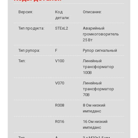
Версия:
Код
Описание:
детали:
Тип продукта:
STExL2
Аварийный
громкоговоритель
25 Вт
Тип рупора:
F
Рупор сигнальный
Тип:
V100
Линейный
трансформатор
100В
V070
Линейный
трансформатор
70В
R008
8 Ом низкий
импеданс
R016
16 Ом низкий
импеданс
Тип
A
3 x M20x1,5 мм