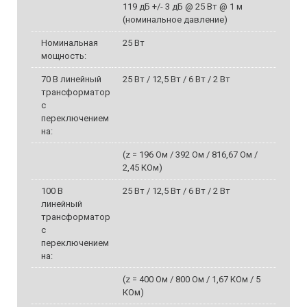
119 дБ +/- 3 дБ @ 25 Вт @ 1 м
(номинальное давление)
Номинальная
25 Вт
мощность:
70 В линейный
25 Вт / 12,5 Вт / 6 Вт / 2 Вт
трансформатор
с
переключением
на:
(z = 196 Ом / 392 Ом / 816,67 Ом /
2,45 КОм)
100 В
25 Вт / 12,5 Вт / 6 Вт / 2 Вт
линейный
трансформатор
с
переключением
на:
(z = 400 Ом / 800 Ом / 1,67 КОм / 5
КОм)