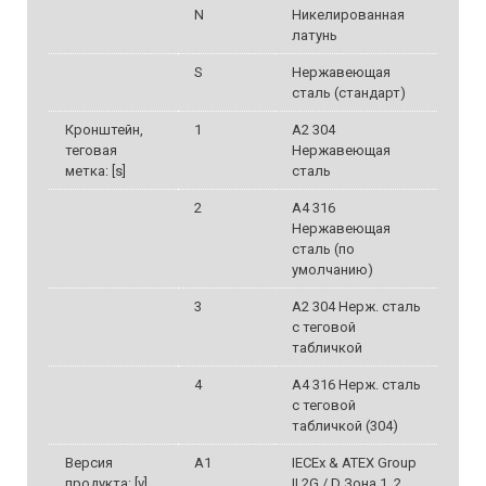
N
Никелированная
латунь
S
Нержавеющая
сталь (стандарт)
Кронштейн,
1
A2 304
теговая
Нержавеющая
метка: [s]
сталь
2
A4 316
Нержавеющая
сталь (по
умолчанию)
3
A2 304 Нерж. сталь
с теговой
табличкой
4
А4 316 Нерж. сталь
с теговой
табличкой (304)
Версия
A1
IECEx & ATEX Group
продукта: [v]
II 2G / D Зона 1, 2,