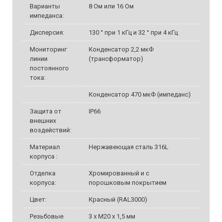
Варианты
8 Ом или 16 Ом
импеданса:
Дисперсия:
130 ° при 1 кГц и 32 ° при 4 кГц
Мониторинг
Конденсатор 2,2 мкФ
линии
(трансформатор)
постоянного
тока:
Конденсатор 470 мкФ (импеданс)
Защита от
IP66
внешних
воздействий:
Материал
Нержавеющая сталь 316L
корпуса :
Отделка
Хромированный и с
корпуса:
порошковым покрытием
Цвет:
Красный (RAL3000)
Резьбовые
3 х М20 х 1,5 мм