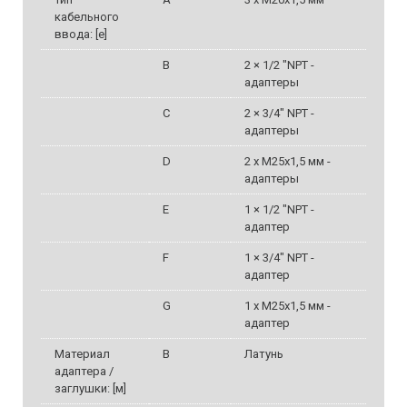
кабельного
ввода: [e]
B
2 × 1/2 "NPT -
адаптеры
C
2 × 3/4" NPT -
адаптеры
D
2 x M25x1,5 мм -
адаптеры
E
1 × 1/2 "NPT -
адаптер
F
1 × 3/4" NPT -
адаптер
G
1 x M25x1,5 мм -
адаптер
Материал
B
Латунь
адаптера /
заглушки: [м]